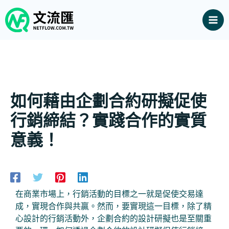
跳
Mai
至
Me
主
要
內
容
如何藉由企劃合約研擬促使
行銷締結？實踐合作的實質
意義！
發佈留言
/ 作者:
netflow.com.tw
/
2024 年 5 月 18 日
在商業市場上，行銷活動的目標之一就是促使交易達
成，實現合作與共贏。然而，要實現這一目標，除了精
心設計的行銷活動外，企劃合約的設計研擬也是至關重